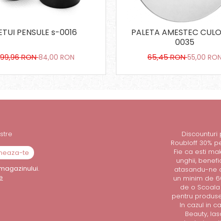
ETUI PENSULE s-0016
PALETA AMESTEC CULOR
0035
99,96 RON
65,45 RON
84,00 RON
55,00 RO
stre
Discounturi
Roubloff 30% p
Fie ca esti mak
unghii, benef
magazinului.
atasandu-ne o
e
un minim de 60
de o Scoala 
pentru produsel
In cazul in 
Beauty, la