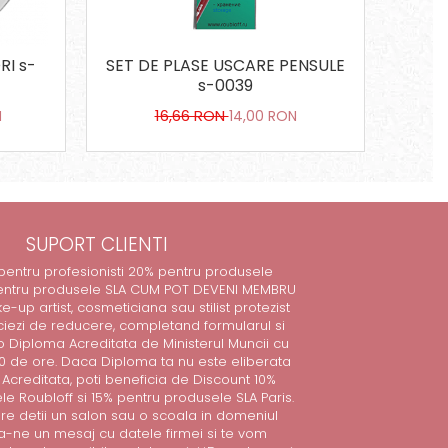
I s-
SET DE PLASE USCARE PENSULE
CE
s-0039
16,66 RON
N
14,00 RON
SUPORT CLIENTI
 pentru profesionisti 20% pentru produsele
entru produsele SLA CUM POT DEVENI MEMBRU
e-up artist, cosmeticiana sau stilist protezist
iciezi de reducere, completand formularul si
 Diploma Acreditata de Ministerul Muncii cu
 de ore. Daca Diploma ta nu este eliberata
Acreditata, poti beneficia de Discount 10%
e Roubloff si 15% pentru produsele SLA Paris.
care detii un salon sau o scoala in domeniul
sa-ne un mesaj cu datele firmei si te vom