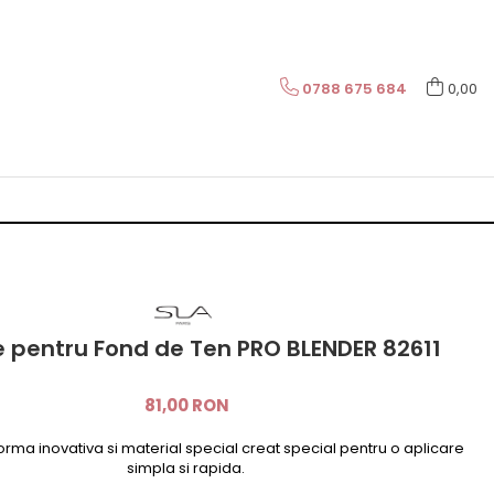
0788 675 684
0,00
e pentru Fond de Ten PRO BLENDER 82611
81,00 RON
orma inovativa si material special creat special pentru o aplicare
simpla si rapida.