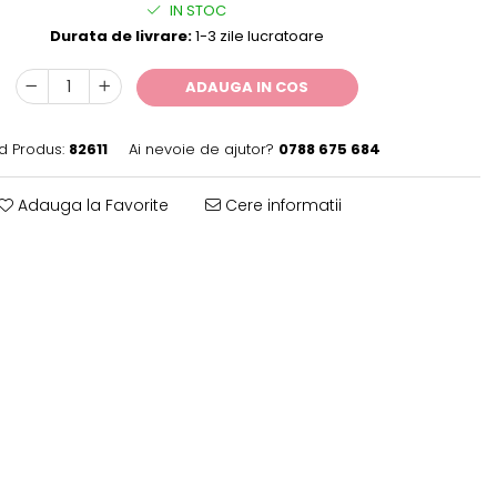
IN STOC
Durata de livrare:
1-3 zile lucratoare
ADAUGA IN COS
d Produs:
82611
Ai nevoie de ajutor?
0788 675 684
Adauga la Favorite
Cere informatii