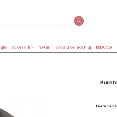
ghii
Accesorii
Seturi
Scoala de machiaj
REDUCERI
Buret
Burete cu o f