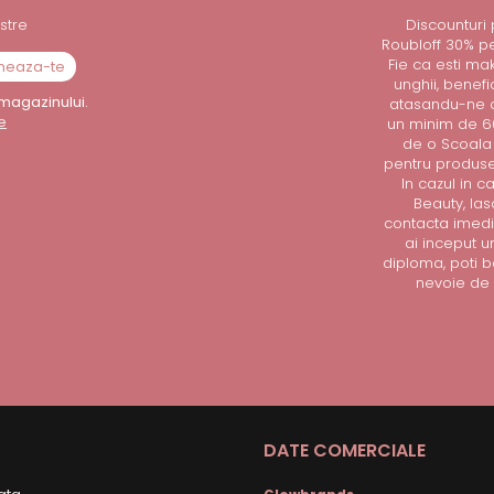
stre
Discounturi
Roubloff 30% p
Fie ca esti mak
unghii, benef
magazinului.
atasandu-ne o
e
un minim de 60
de o Scoala 
pentru produsel
In cazul in 
Beauty, la
contacta imedi
ai inceput u
diploma, poti b
nevoie de 
DATE COMERCIALE