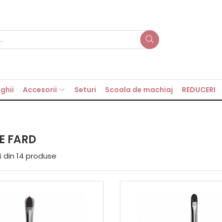
ghii
Accesorii
Seturi
Scoala de machiaj
REDUCERI
E FARD
4
din
14
produse