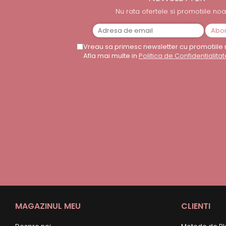
Nu rata ofertele si promotiile noa
Vreau sa primesc newsletter cu promotiile 
Afla mai multe in
Politica de Confidentialitat
MAGAZINUL MEU
CLIENTI