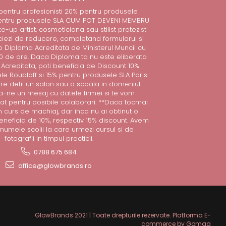
 pentru profesionisti 20% pentru produsele
entru produsele SLA CUM POT DEVENI MEMBRU
e-up artist, cosmeticiana sau stilist protezist
iciezi de reducere, completand formularul si
 Diploma Acreditata de Ministerul Muncii cu
 de ore. Daca Diploma ta nu este eliberata
Acreditata, poti beneficia de Discount 10%
e Roubloff si 15% pentru produsele SLA Paris.
care detii un salon sau o scoala in domeniul
sa-ne un mesaj cu datele firmei si te vom
at pentru posibile colaborari. **Daca tocmai
n curs de machiaj, dar inca nu ai obtinut o
eneficia de 10%, respectiv 15% discount. Avem
numele scolii la care urmezi cursul si de
fotografii in timpul practicii.
0788 675 684
office@glowbrands.ro
GlowBrands 2021 | Toate drepturile rezervate.
Platforma E-
commerce by Gomag