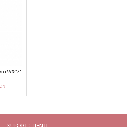
ara WRCV
RON
SUPORT CLIENTI