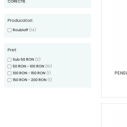
APLICARE ILUMINATOR
CORECTIE
SPRAY FIXATOR MAKE-UP
APLICARE PUDRA
APLICARE FOND DE TEN
Producatori
CONTOURING
APLICARE TEXTURI CREMOASE
Roubloff
(14)
OCHI
BLENDING
Pret
APLICARE FARD
APLICARE PUDRA
Sub 50 RON
(2)
APLICARE ILUMINATOR
50 RON - 100 RON
(10)
APLICARE TEXTURI CREMOASE
PENS
100 RON - 150 RON
(1)
APLICARE EYELINER
150 RON - 200 RON
(1)
CORECTIE
SPRÂNCENE
BUZE
Palete rujuri
PENSULE MOONLIGHT - EDITIE
LIMITATA