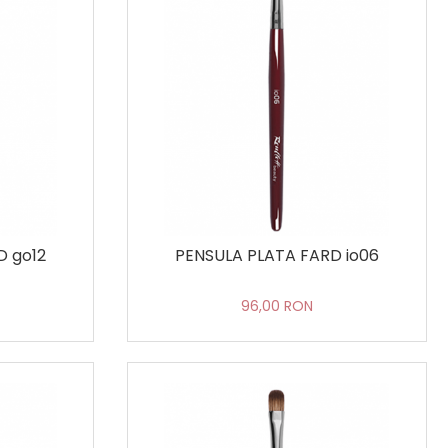
D go12
PENSULA PLATA FARD io06
96,00 RON