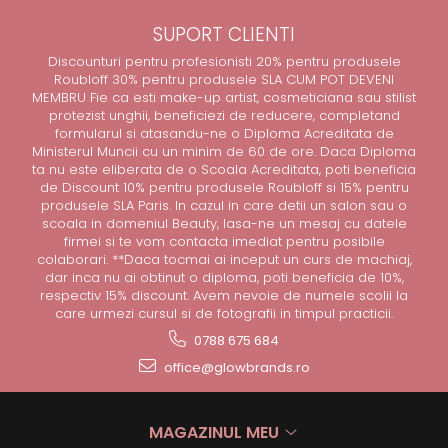
SUPORT CLIENTI
Discounturi pentru profesionisti 20% pentru produsele
Roubloff 30% pentru produsele SLA CUM POT DEVENI
MEMBRU Fie ca esti make-up artist, cosmeticiana sau stilist
protezist unghii, beneficiezi de reducere, completand
formularul si atasandu-ne o Diploma Acreditata de
Ministerul Muncii cu un minim de 60 de ore. Daca Diploma
ta nu este eliberata de o Scoala Acreditata, poti beneficia
de Discount 10% pentru produsele Roubloff si 15% pentru
produsele SLA Paris. In cazul in care detii un salon sau o
scoala in domeniul Beauty, lasa-ne un mesaj cu datele
firmei si te vom contacta imediat pentru posibile
colaborari. **Daca tocmai ai inceput un curs de machiaj,
dar inca nu ai obtinut o diploma, poti beneficia de 10%,
respectiv 15% discount. Avem nevoie de numele scolii la
care urmezi cursul si de fotografii in timpul practicii.
0788 675 684
office@glowbrands.ro
MAGAZINUL MEU