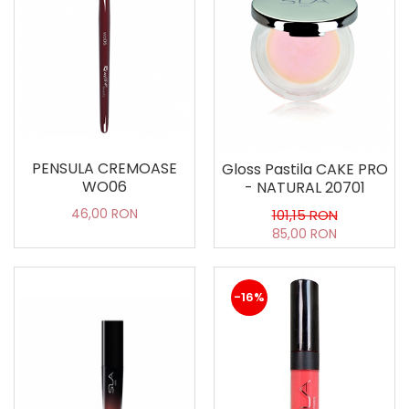
SPRÂNCENE
SPRAY FIXATOR MAKE-UP
BUZE
Palete rujuri
PENSULE MOONLIGHT - EDITIE
LIMITATA
Seturi
PENSULA CREMOASE
Gloss Pastila CAKE PRO
WO06
- NATURAL 20701
46,00 RON
101,15 RON
85,00 RON
-16%