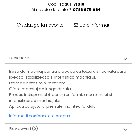
Cod Produs:
71010
Ai nevoie de ajutor?
0788 675 684
Adauga la Favorite
Cere informatii
Descriere
Baza de machiaj pentru pleoape cu textura siliconata care
fixeaza, stabilizeaza si intensifica machiajul.
Efect de netezire si matifiere.
Ofera machiaj de lunga durata.
Produs indispensabil pentru uniformizarea tenului si
intensificarea machiajului.
Aplicati cu ajutorul pensulei inaintea fardului.
Informatii conformitate produs
Review-uri
(0)