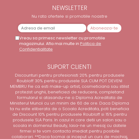
NEWSLETTER
Nu rata ofertele si promotiile noastre
Vreau sa primesc newsletter cu promotiile
magazinului. Afla mai multe in
Politica de
Confidentialitate
SUPORT CLIENTI
Discounturi pentru profesionisti 20% pentru produsele
Roubloff 30% pentru produsele SLA CUM POT DEVENI
MEMBRU Fie ca esti make-up artist, cosmeticiana sau stilist
protezist unghii, beneficiezi de reducere, completand
formularul si atasandu-ne o Diploma Acreditata de
Ministerul Muncii cu un minim de 60 de ore. Daca Diploma
ta nu este eliberata de o Scoala Acreditata, poti beneficia
de Discount 10% pentru produsele Roubloff si 15% pentru
produsele SLA Paris. In cazul in care detii un salon sau o
scoala in domeniul Beauty, lasa-ne un mesaj cu datele
firmei si te vom contacta imediat pentru posibile
colaborari. **Daca tocmai ai inceput un curs de machiaj,