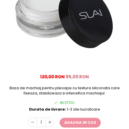
SPRÂNCENE
SPRAY FIXATOR MAKE-UP
BUZE
Palete rujuri
PENSULE MOONLIGHT - EDITIE
LIMITATA
Seturi
120,00 RON
95,00 RON
Baza de machiaj pentru pleoape cu textura siliconata care
fixeaza, stabilizeaza si intensifica machiajul.
IN STOC
Durata de livrare:
1-3 zile lucratoare
ADAUGA IN COS