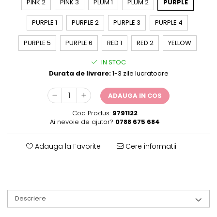
PINK 2
PINK 3
PLUM 1
PLUM 2
PURPLE
PURPLE 1
PURPLE 2
PURPLE 3
PURPLE 4
PURPLE 5
PURPLE 6
RED 1
RED 2
YELLOW
IN STOC
Durata de livrare:
1-3 zile lucratoare
ADAUGA IN COS
Cod Produs:
9791122
Ai nevoie de ajutor?
0788 675 684
Adauga la Favorite
Cere informatii
Descriere