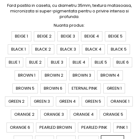
Fard pastila in caseta, cu diametru 35mm, textura matasoasa,
micronizata si super-pigmentata pentru o privire intensa si
profunda.
Nuanta produs
:
BEIGE 1
BEIGE 2
BEIGE 3
BEIGE 4
BEIGE 5
BLACK 1
BLACK 2
BLACK 3
BLACK 4
BLACK 5
BLUE 1
BLUE 2
BLUE 3
BLUE 4
BLUE 5
BLUE 6
BROWN 1
BROWN 2
BROWN 3
BROWN 4
BROWN 5
BROWN 6
ETERNAL PINK
GREEN 1
GREEN 2
GREEN 3
GREEN 4
GREEN 5
ORANGE 1
ORANGE 2
ORANGE 3
ORANGE 4
ORANGE 5
ORANGE 6
PEARLED BROWN
PEARLED PINK
PINK 1