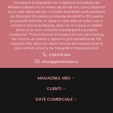
formularul si atasandu-ne o Diploma Acreditata de
Ministerul Muncii cu un minim de 60 de ore. Daca Diploma
ta nu este eliberata de o Scoala Acreditata, poti beneficia
de Discount 10% pentru produsele Roubloff si 15% pentru
produsele SLA Paris. In cazul in care detii un salon sau o
scoala in domeniul Beauty, lasa-ne un mesaj cu datele
firmei si te vom contacta imediat pentru posibile
colaborari. **Daca tocmai ai inceput un curs de machiaj,
dar inca nu ai obtinut o diploma, poti beneficia de 10%,
respectiv 15% discount. Avem nevoie de numele scolii la
care urmezi cursul si de fotografii in timpul practicii.
0788 675 684
office@glowbrands.ro
MAGAZINUL MEU
CLIENTI
DATE COMERCIALE