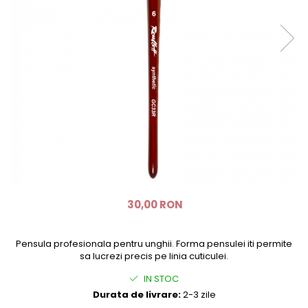
SPRÂNCENE
SPRAY FIXATOR MAKE-UP
BUZE
Palete rujuri
PENSULE MOONLIGHT - EDITIE
LIMITATA
Seturi
30,00 RON
Pensula profesionala pentru unghii. Forma pensulei iti permite
sa lucrezi precis pe linia cuticulei.
IN STOC
Durata de livrare:
2-3 zile