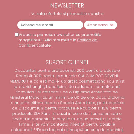
NEWSLETTER
Nu rata ofertele si promotiile noastre
Vreau sa primesc newsletter cu promotiile
magazinului. Afla mai multe in
Politica de
Confidentialitate
SUPORT CLIENTI
Discounturi pentru profesionisti 20% pentru produsele
Roubloff 30% pentru produsele SLA CUM POT DEVENI
MEMBRU Fie ca esti make-up artist, cosmeticiana sau stilist
protezist unghii, beneficiezi de reducere, completand
formularul si atasandu-ne o Diploma Acreditata de
Ministerul Muncii cu un minim de 60 de ore. Daca Diploma
ta nu este eliberata de o Scoala Acreditata, poti beneficia
de Discount 10% pentru produsele Roubloff si 15% pentru
produsele SLA Paris. In cazul in care detii un salon sau o
scoala in domeniul Beauty, lasa-ne un mesaj cu datele
firmei si te vom contacta imediat pentru posibile
colaborari. **Daca tocmai ai inceput un curs de machiaj,