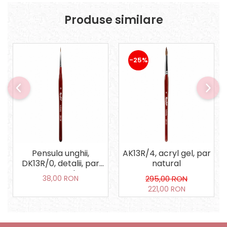
Produse similare
-25%
Pensula unghii,
AK13R/4, acryl gel, par
DK13R/0, detalii, par
natural
natural
38,00 RON
295,00 RON
221,00 RON