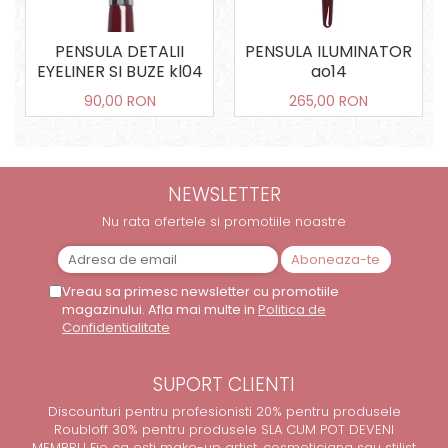
PENSULA DETALII
PENSULA ILUMINATOR
EYELINER SI BUZE kl04
ao14
90,00 RON
265,00 RON
NEWSLETTER
Nu rata ofertele si promotiile noastre
Vreau sa primesc newsletter cu promotiile
magazinului. Afla mai multe in
Politica de
Confidentialitate
SUPORT CLIENTI
Discounturi pentru profesionisti 20% pentru produsele
Roubloff 30% pentru produsele SLA CUM POT DEVENI
MEMBRU Fie ca esti make-up artist, cosmeticiana sau stilist