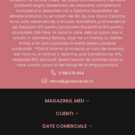
protezist unghii, beneficiezi de reducere, completand
formularul si atasandu-ne o Diploma Acreditata de
Ministerul Muncii cu un minim de 60 de ore. Daca Diploma
ta nu este eliberata de o Scoala Acreditata, poti beneficia
de Discount 10% pentru produsele Roubloff si 15% pentru
produsele SLA Paris. In cazul in care detii un salon sau o
scoala in domeniul Beauty, lasa-ne un mesaj cu datele
firmei si te vom contacta imediat pentru posibile
colaborari. **Daca tocmai ai inceput un curs de machiaj,
dar inca nu ai obtinut o diploma, poti beneficia de 10%,
respectiv 15% discount. Avem nevoie de numele scolii la
care urmezi cursul si de fotografii in timpul practicii.
0788 675 684
office@glowbrands.ro
MAGAZINUL MEU
CLIENTI
DATE COMERCIALE