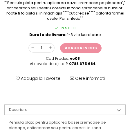
""Pensula plata pentru aplicarea bazei cremoase pe pleoapa","
anticearcan sau pentru corectii in zona sprancenei si buzelor.
Poate fi folosita si in machiajul """"cut crease"""" datorita formei
ovale. Par sintetic""
IN STOC
Durata de livrare:
1-3 zile lucratoare
ADAUGA IN COS
Cod Produs:
vo08
Ai nevoie de ajutor?
0788 675 684
Adauga la Favorite
Cere informatii
Descriere
Pensula plata pentru aplicarea bazei cremoase pe
pleoapa, anticearcan sau pentru corectii in zona