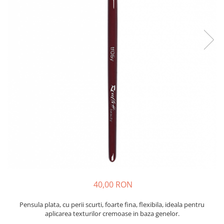
PALETA CONTOURING
CORECTIE
SPRAY FIXATOR MAKE-UP
SPRÂNCENE
BUZE
Palete rujuri
PENSULE MOONLIGHT - EDITIE
LIMITATA
Seturi
40,00 RON
Pensula plata, cu perii scurti, foarte fina, flexibila, ideala pentru
aplicarea texturilor cremoase in baza genelor.