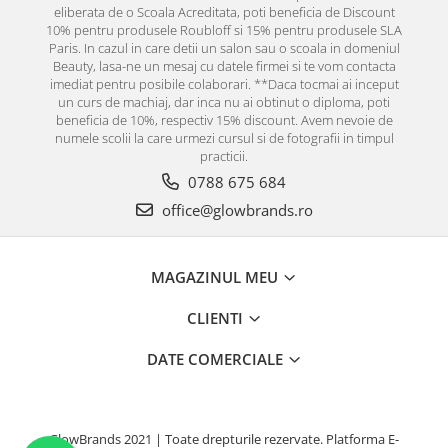
eliberata de o Scoala Acreditata, poti beneficia de Discount
10% pentru produsele Roubloff si 15% pentru produsele SLA
Paris. In cazul in care detii un salon sau o scoala in domeniul
Beauty, lasa-ne un mesaj cu datele firmei si te vom contacta
imediat pentru posibile colaborari. **Daca tocmai ai inceput
un curs de machiaj, dar inca nu ai obtinut o diploma, poti
beneficia de 10%, respectiv 15% discount. Avem nevoie de
numele scolii la care urmezi cursul si de fotografii in timpul
practicii.
0788 675 684
office@glowbrands.ro
MAGAZINUL MEU
CLIENTI
DATE COMERCIALE
GlowBrands 2021 | Toate drepturile rezervate.
Platforma E-