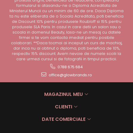
protezist unghii, beneficiezi de reducere, completand
formularul si atasandu-ne o Diploma Acreditata de
Ministerul Muncii cu un minim de 60 de ore. Daca Diploma
ta nu este eliberata de o Scoala Acreditata, poti beneficia
de Discount 10% pentru produsele Roubloff si 15% pentru
produsele SLA Paris. In cazul in care detii un salon sau o
scoala in domeniul Beauty, lasa-ne un mesaj cu datele
firmei si te vom contacta imediat pentru posibile
colaborari. **Daca tocmai ai inceput un curs de machiaj,
dar inca nu ai obtinut o diploma, poti beneficia de 10%,
respectiv 15% discount. Avem nevoie de numele scolii la
care urmezi cursul si de fotografii in timpul practicii.
0788 675 684
office@glowbrands.ro
MAGAZINUL MEU
CLIENTI
DATE COMERCIALE