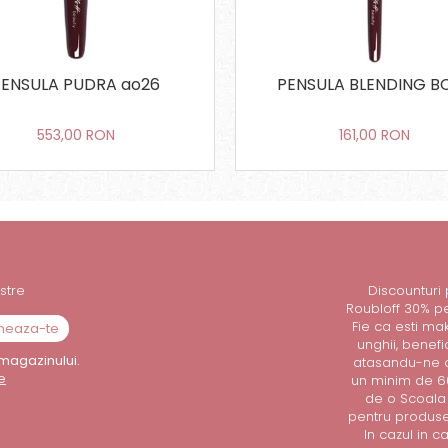
PENSULA PUDRA ao26
PENSULA BLENDING B
553,00 RON
161,00 RON
stre
Discounturi
Roubloff 30% p
Fie ca esti mak
unghii, benef
magazinului.
atasandu-ne o
e
un minim de 60
de o Scoala 
pentru produsel
In cazul in 