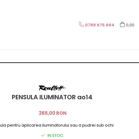
0788 675 684
0,00
PENSULA ILUMINATOR ao14
265,00 RON
la pentru aplicarea iluminatorului sau a pudrei sub ochi.
IN STOC