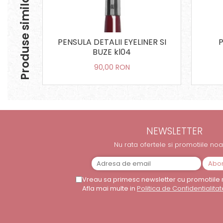
Produse similare
PENSULA DETALII EYELINER SI
BUZE kl04
90,00 RON
NEWSLETTER
Nu rata ofertele si promotiile noa
Vreau sa primesc newsletter cu promotiile 
Afla mai multe in
Politica de Confidentialitat