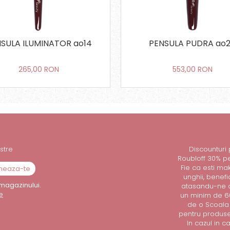
SULA ILUMINATOR ao14
PENSULA PUDRA ao
265,00 RON
553,00 RON
stre
Discounturi
Roubloff 30% p
Fie ca esti mak
unghii, benef
magazinului.
atasandu-ne o
e
un minim de 60
de o Scoala 
pentru produsel
In cazul in 