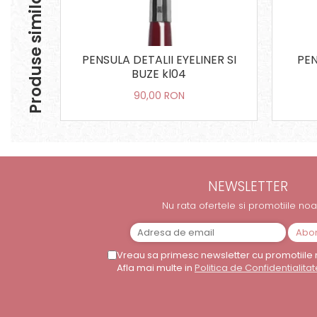
Produse similare
PENSULA DETALII EYELINER SI
PEN
BUZE kl04
90,00 RON
NEWSLETTER
Nu rata ofertele si promotiile noa
Vreau sa primesc newsletter cu promotiile 
Afla mai multe in
Politica de Confidentialitat