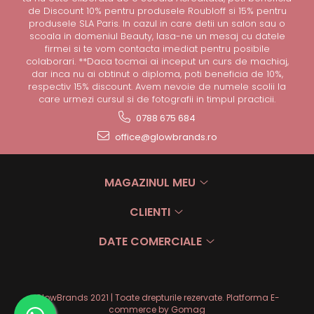
de Discount 10% pentru produsele Roubloff si 15% pentru
produsele SLA Paris. In cazul in care detii un salon sau o
scoala in domeniul Beauty, lasa-ne un mesaj cu datele
firmei si te vom contacta imediat pentru posibile
colaborari. **Daca tocmai ai inceput un curs de machiaj,
dar inca nu ai obtinut o diploma, poti beneficia de 10%,
respectiv 15% discount. Avem nevoie de numele scolii la
care urmezi cursul si de fotografii in timpul practicii.
0788 675 684
office@glowbrands.ro
MAGAZINUL MEU
CLIENTI
DATE COMERCIALE
GlowBrands 2021 | Toate drepturile rezervate.
Platforma E-
commerce by Gomag