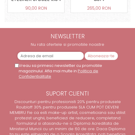
90,00 RON
265,00 RON
NEWSLETTER
Nu rata ofertele si promotiile noastre
Vreau sa primesc newsletter cu promotiile
magazinului. Afla mai multe in
Politica de
Confidentialitate
SUPORT CLIENTI
Discounturi pentru profesionisti 20% pentru produsele
Roubloff 30% pentru produsele SLA CUM POT DEVENI
MEMBRU Fie ca esti make-up artist, cosmeticiana sau stilist
protezist unghii, beneficiezi de reducere, completand
formularul si atasandu-ne o Diploma Acreditata de
Ministerul Muncii cu un minim de 60 de ore. Daca Diploma
ta nu este eliberata de o Scoala Acreditata, poti beneficia