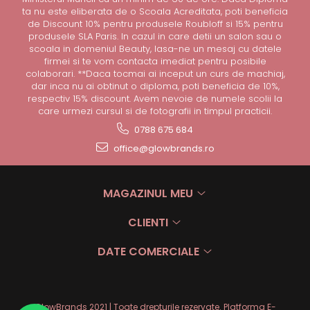
ta nu este eliberata de o Scoala Acreditata, poti beneficia
de Discount 10% pentru produsele Roubloff si 15% pentru
produsele SLA Paris. In cazul in care detii un salon sau o
scoala in domeniul Beauty, lasa-ne un mesaj cu datele
firmei si te vom contacta imediat pentru posibile
colaborari. **Daca tocmai ai inceput un curs de machiaj,
dar inca nu ai obtinut o diploma, poti beneficia de 10%,
respectiv 15% discount. Avem nevoie de numele scolii la
care urmezi cursul si de fotografii in timpul practicii.
0788 675 684
office@glowbrands.ro
MAGAZINUL MEU
CLIENTI
DATE COMERCIALE
GlowBrands 2021 | Toate drepturile rezervate.
Platforma E-