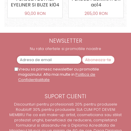
EYELINER SI BUZE kl04
ao14
90,00 RON
265,00 RON
NEWSLETTER
Nu rata ofertele si promotiile noastre
Vreau sa primesc newsletter cu promotiile
magazinului. Afla mai multe in
Politica de
Confidentialitate
SUPORT CLIENTI
Discounturi pentru profesionisti 20% pentru produsele
Roubloff 30% pentru produsele SLA CUM POT DEVENI
MEMBRU Fie ca esti make-up artist, cosmeticiana sau stilist
protezist unghii, beneficiezi de reducere, completand
formularul si atasandu-ne o Diploma Acreditata de
Ministerul Muncii cu un minim de 60 de ore. Daca Diploma