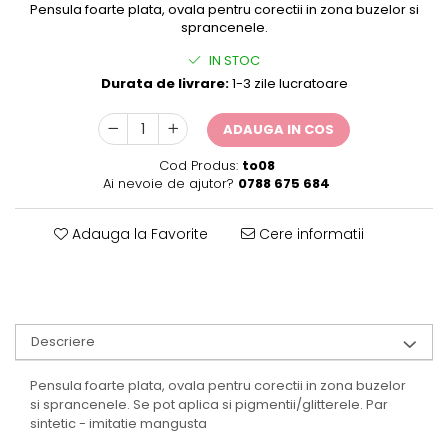
Pensula foarte plata, ovala pentru corectii in zona buzelor si
sprancenele.
IN STOC
Durata de livrare:
1-3 zile lucratoare
ADAUGA IN COS
Cod Produs:
to08
Ai nevoie de ajutor?
0788 675 684
Adauga la Favorite
Cere informatii
Descriere
Pensula foarte plata, ovala pentru corectii in zona buzelor
si sprancenele. Se pot aplica si pigmentii/glitterele. Par
sintetic - imitatie mangusta