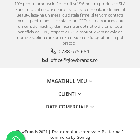
10% pentru produsele Roubloff si 15% pentru produsele SLA
Paris. In cazul in care detii un salon sau o scoala in domeniul
Beauty, lasa-ne un mesaj cu datele firmei si te vom contacta
imediat pentru posibile colaborari. **Daca tocmai ai inceput
un curs de machiaj, dar inca nu ai obtinut o diploma, poti
beneficia de 10%, respectiv 15% discount. Avem nevoie de
numele scolii la care urmezi cursul si de fotografii in timpul
practicii.
0788 675 684
office@glowbrands.ro
MAGAZINUL MEU
CLIENTI
DATE COMERCIALE
GlowBrands 2021 | Toate drepturile rezervate.
Platforma E-
commerce by Gomag