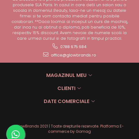
produsele SLA Paris. In cazul in care detii un salon sau o
scoala in domeniul Beauty, lasa-ne un mesaj cu datele
firmei si te vom contacta imediat pentru posibile
colaborari. **Daca tocmai ai inceput un curs de machiaj,
dar inca nu ai obtinut o diploma, poti beneficia de 10%,
respectiv 15% discount. Avem nevoie de numele scolii la
care urmezi cursul si de fotografii in timpul practicii.
0788 675 684
office@glowbrands.ro
MAGAZINUL MEU
CLIENTI
DATE COMERCIALE
GlowBrands 2021 | Toate drepturile rezervate.
Platforma E-
commerce by Gomag