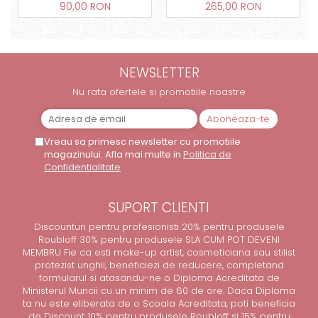
90,00 RON
265,00 RON
NEWSLETTER
Nu rata ofertele si promotiile noastre
Vreau sa primesc newsletter cu promotiile
magazinului. Afla mai multe in
Politica de
Confidentialitate
SUPORT CLIENTI
Discounturi pentru profesionisti 20% pentru produsele
Roubloff 30% pentru produsele SLA CUM POT DEVENI
MEMBRU Fie ca esti make-up artist, cosmeticiana sau stilist
protezist unghii, beneficiezi de reducere, completand
formularul si atasandu-ne o Diploma Acreditata de
Ministerul Muncii cu un minim de 60 de ore. Daca Diploma
ta nu este eliberata de o Scoala Acreditata, poti beneficia
de Discount 10% pentru produsele Roubloff si 15% pentru