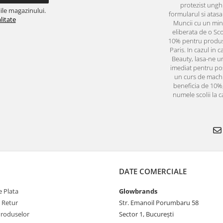
protezist ungh
ile magazinului.
formularul si atas
litate
Muncii cu un min
eliberata de o Sc
10% pentru produs
Paris. In cazul in 
Beauty, lasa-ne un
imediat pentru pos
un curs de machia
beneficia de 10%
numele scolii la c
DATE COMERCIALE
 Plata
Glowbrands
e Retur
Str. Emanoil Porumbaru 58
Produselor
Sector 1, București