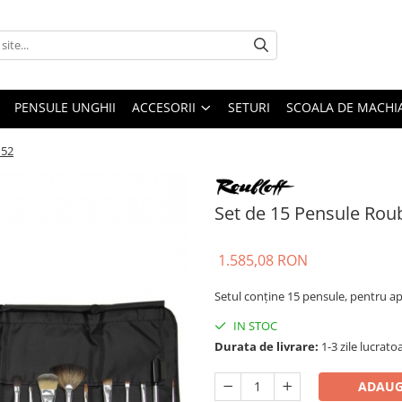
PENSULE UNGHII
ACCESORII
SETURI
SCOALA DE MACHIA
152
Set de 15 Pensule Rou
1.585,08 RON
Setul conține 15 pensule, pentru apl
IN STOC
Durata de livrare:
1-3 zile lucrato
ADAUG