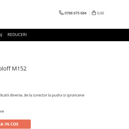
0788 675 684
0,00
J
REDUCERI
bloff M152
icatii diverse, de la corector la pudra si sprancene
are
A IN COS