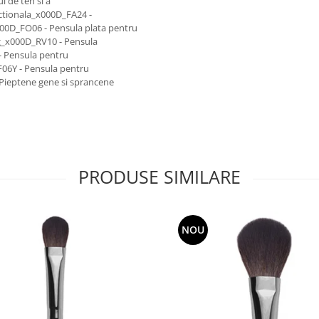
i de ten si a
ctionala_x000D_FA24 -
000D_FO06 - Pensula plata pentru
g_x000D_RV10 - Pensula
 Pensula pentru
06Y - Pensula pentru
Pieptene gene si sprancene
PRODUSE SIMILARE
NOU