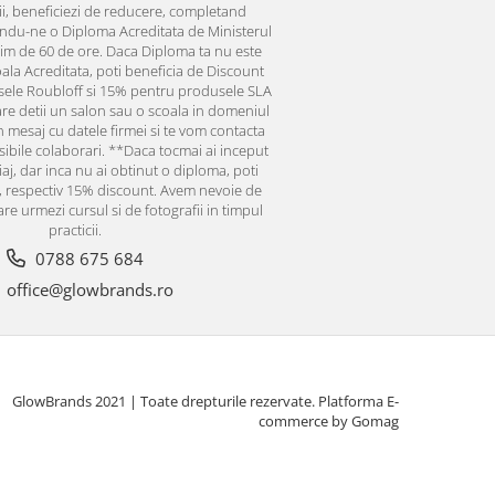
ii, beneficiezi de reducere, completand
andu-ne o Diploma Acreditata de Ministerul
im de 60 de ore. Daca Diploma ta nu este
oala Acreditata, poti beneficia de Discount
ele Roubloff si 15% pentru produsele SLA
care detii un salon sau o scoala in domeniul
 mesaj cu datele firmei si te vom contacta
ibile colaborari. **Daca tocmai ai inceput
j, dar inca nu ai obtinut o diploma, poti
, respectiv 15% discount. Avem nevoie de
are urmezi cursul si de fotografii in timpul
practicii.
0788 675 684
office@glowbrands.ro
GlowBrands 2021 | Toate drepturile rezervate.
Platforma E-
commerce by Gomag