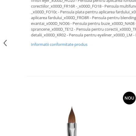
finish lejer_x000D_HO20 - Pensula pentru aplicarea fondulu
LIMITATA
corectiilor_x000D_FR16R -_x000D_FO18 - Pensula multifun
_x000D_FO10c - Pensula plata pentru aplicarea fardului_x
Seturi
aplicarea fardului_x000D_FRO8R - Pensula pentru blendin
evantai_x000D_NO06 - Pensula pentru buze_x000D_NA08 -
sprancene_x000D_TE12 - Pensula pentru corectii_x000D_TF
detalii_x000D_KR02 - Pensula pentru eyeliner_x000D_LM - 
Informatii conformitate produs
NOU