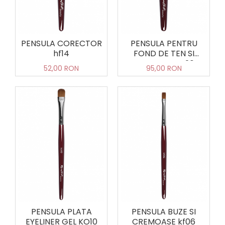
PENSULA CORECTOR
PENSULA PENTRU
hf14
FOND DE TEN SI
CORECTII HO20
52,00 RON
95,00 RON
PENSULA PLATA
PENSULA BUZE SI
EYELINER GEL KO10
CREMOASE kf06