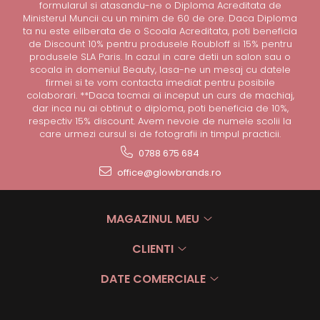
formularul si atasandu-ne o Diploma Acreditata de
Ministerul Muncii cu un minim de 60 de ore. Daca Diploma
ta nu este eliberata de o Scoala Acreditata, poti beneficia
de Discount 10% pentru produsele Roubloff si 15% pentru
produsele SLA Paris. In cazul in care detii un salon sau o
scoala in domeniul Beauty, lasa-ne un mesaj cu datele
firmei si te vom contacta imediat pentru posibile
colaborari. **Daca tocmai ai inceput un curs de machiaj,
dar inca nu ai obtinut o diploma, poti beneficia de 10%,
respectiv 15% discount. Avem nevoie de numele scolii la
care urmezi cursul si de fotografii in timpul practicii.
0788 675 684
office@glowbrands.ro
MAGAZINUL MEU
CLIENTI
DATE COMERCIALE