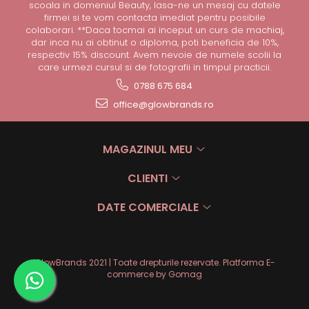
scoala in domeniul Beauty, lasa-ne un mesaj cu datele
firmei si te vom contacta imediat pentru posibile
colaborari. **Daca tocmai ai inceput un curs de machiaj,
dar inca nu ai obtinut o diploma, poti beneficia de 10%,
respectiv 15% discount. Avem nevoie de numele scolii la
care urmezi cursul si de fotografii in timpul practicii.
0788 675 684
office@glowbrands.ro
MAGAZINUL MEU
CLIENTI
DATE COMERCIALE
GlowBrands 2021 | Toate drepturile rezervate.
Platforma E-
commerce by Gomag