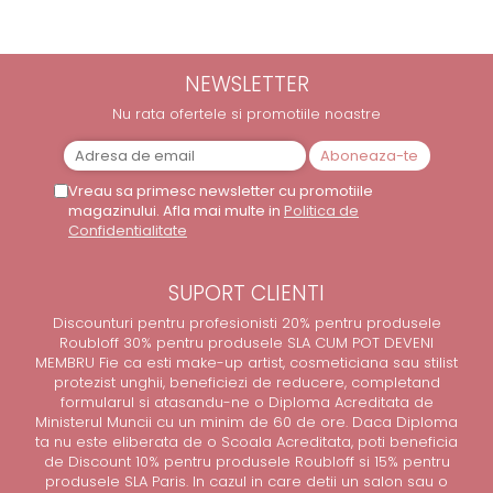
SPRÂNCENE
SPRAY FIXATOR MAKE-UP
BUZE
NEWSLETTER
Palete rujuri
PENSULE MOONLIGHT - EDITIE
Nu rata ofertele si promotiile noastre
LIMITATA
Seturi
Vreau sa primesc newsletter cu promotiile
magazinului. Afla mai multe in
Politica de
Confidentialitate
SUPORT CLIENTI
Discounturi pentru profesionisti 20% pentru produsele
Roubloff 30% pentru produsele SLA CUM POT DEVENI
MEMBRU Fie ca esti make-up artist, cosmeticiana sau stilist
protezist unghii, beneficiezi de reducere, completand
formularul si atasandu-ne o Diploma Acreditata de
Ministerul Muncii cu un minim de 60 de ore. Daca Diploma
ta nu este eliberata de o Scoala Acreditata, poti beneficia
de Discount 10% pentru produsele Roubloff si 15% pentru
produsele SLA Paris. In cazul in care detii un salon sau o