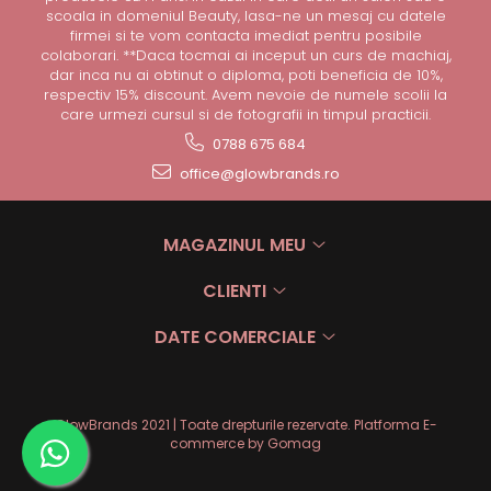
scoala in domeniul Beauty, lasa-ne un mesaj cu datele
firmei si te vom contacta imediat pentru posibile
colaborari. **Daca tocmai ai inceput un curs de machiaj,
dar inca nu ai obtinut o diploma, poti beneficia de 10%,
respectiv 15% discount. Avem nevoie de numele scolii la
care urmezi cursul si de fotografii in timpul practicii.
0788 675 684
office@glowbrands.ro
MAGAZINUL MEU
CLIENTI
DATE COMERCIALE
GlowBrands 2021 | Toate drepturile rezervate.
Platforma E-
commerce by Gomag