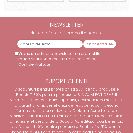
NEWSLETTER
Nu rata ofertele si promotiile noastre
Vreau sa primesc newsletter cu promotiile
magazinului. Afla mai multe in
Politica de
Confidentialitate
SUPORT CLIENTI
Discounturi pentru profesionisti 20% pentru produsele
Roubloff 30% pentru produsele SLA CUM POT DEVENI
MEMBRU Fie ca esti make-up artist, cosmeticiana sau stilist
protezist unghii, beneficiezi de reducere, completand
formularul si atasandu-ne o Diploma Acreditata de
Ministerul Muncii cu un minim de 60 de ore. Daca Diploma
ta nu este eliberata de o Scoala Acreditata, poti beneficia
de Discount 10% pentru produsele Roubloff si 15% pentru
produsele SLA Paris. In cazul in care detii un salon sau o