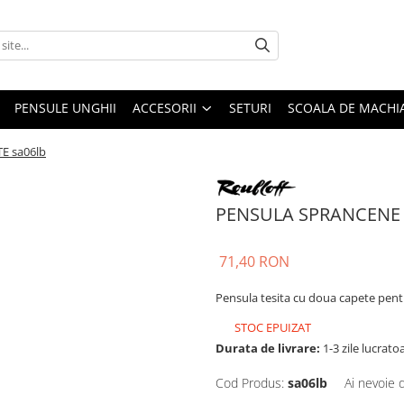
PENSULE UNGHII
ACCESORII
SETURI
SCOALA DE MACHIA
E sa06lb
PENSULA SPRANCENE 2
71,40 RON
Pensula tesita cu doua capete pen
STOC EPUIZAT
Durata de livrare:
1-3 zile lucrato
Cod Produs:
sa06lb
Ai nevoie 