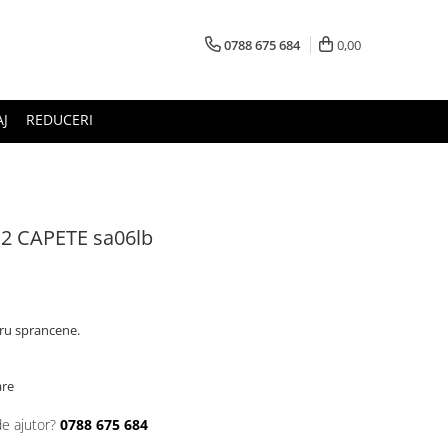
0788 675 684
0,00
J
REDUCERI
 CAPETE sa06lb
tru sprancene.
are
de ajutor?
0788 675 684