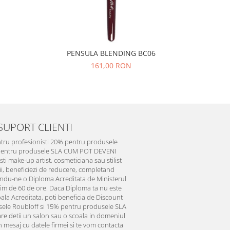
PENSULA BLENDING BC06
PEN
161,00 RON
SUPORT CLIENTI
tru profesionisti 20% pentru produsele
pentru produsele SLA CUM POT DEVENI
i make-up artist, cosmeticiana sau stilist
ii, beneficiezi de reducere, completand
andu-ne o Diploma Acreditata de Ministerul
im de 60 de ore. Daca Diploma ta nu este
oala Acreditata, poti beneficia de Discount
ele Roubloff si 15% pentru produsele SLA
care detii un salon sau o scoala in domeniul
 mesaj cu datele firmei si te vom contacta