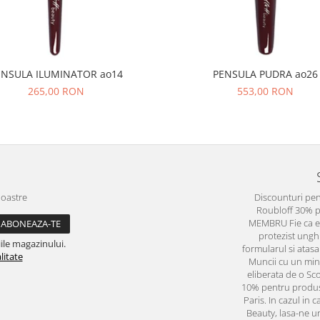
ENSULA ILUMINATOR ao14
PENSULA PUDRA ao26
265,00 RON
553,00 RON
noastre
Discounturi pen
Roubloff 30% 
MEMBRU Fie ca est
protezist ungh
ile magazinului.
formularul si atas
litate
Muncii cu un min
eliberata de o Sc
10% pentru produs
Paris. In cazul in 
Beauty, lasa-ne un